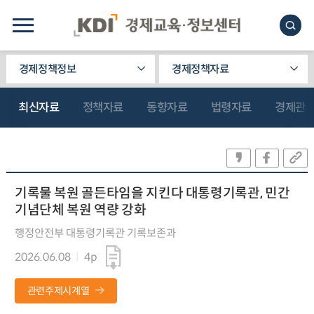
경제정책정보
경제정책자료
최신자료
정책자료
동향자료
법령자료
경제관
기록물 복원 골든타임을 지킨다 대통령기록관, 민간
기념단체 복원 역량 강화
행정안전부 대통령기록관 기록보존과
2026.06.08
4p
관련주제시계열