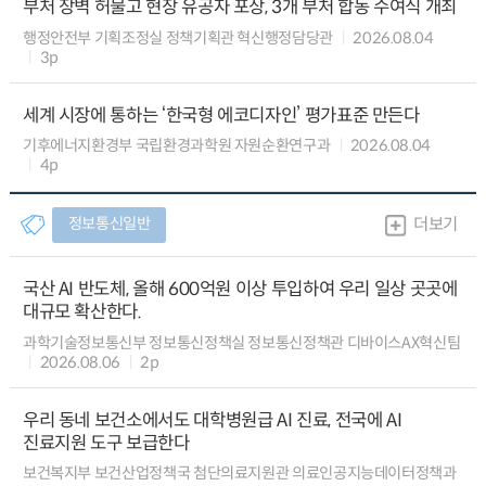
부처 장벽 허물고 현장 유공자 포상, 3개 부처 합동 수여식 개최
행정안전부 기획조정실 정책기획관 혁신행정담당관
2026.08.04
3p
세계 시장에 통하는 ‘한국형 에코디자인’ 평가표준 만든다
기후에너지환경부 국립환경과학원 자원순환연구과
2026.08.04
4p
정보통신일반
더보기
국산 AI 반도체, 올해 600억원 이상 투입하여 우리 일상 곳곳에
대규모 확산한다.
과학기술정보통신부 정보통신정책실 정보통신정책관 디바이스AX혁신팀
2026.08.06
2p
우리 동네 보건소에서도 대학병원급 AI 진료, 전국에 AI
진료지원 도구 보급한다
보건복지부 보건산업정책국 첨단의료지원관 의료인공지능데이터정책과