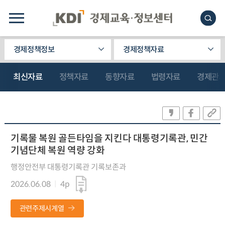
경제정책정보
경제정책자료
최신자료
정책자료
동향자료
법령자료
경제관
기록물 복원 골든타임을 지킨다 대통령기록관, 민간
기념단체 복원 역량 강화
행정안전부 대통령기록관 기록보존과
2026.06.08
4p
관련주제시계열