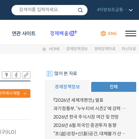
#지방보조금통합관리망
연관 사이트
ENG
HOME
경제정책정보
경제정책자료
최신자료
많이 본 자료
경제정책정보
전체
련주제시계열
『2026년 세제개편안』 발표
과기정통부, ‘누누티비 시즌2’에 강력 대응 의지 밝혀
2026년 한국 주식시장 여건 및 전망
2026년 6월 외국인 증권투자 동향
구(ILO)
“초(超)성장+신(新)공간, 대체불가 산업강국”