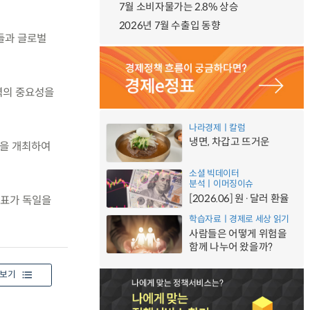
7월 소비자물가는 2.8% 상승
2026년 7월 수출입 동향
표들과 글로벌
력의 중요성을
나라경제ㅣ칼럼
냉면, 차갑고 뜨거운
션을 개최하여
소셜 빅데이터
분석ㅣ이머징이슈
[2026.06] 원·달러 환율
대표가 독일을
학습자료ㅣ경제로 세상 읽기
사람들은 어떻게 위험을
함께 나누어 왔을까?
보기