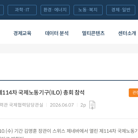
과학·IT
환경·에너지
노동·복지
경제·일반
경제교육
데이터 분석
멀티콘텐츠
센터소개
114차 국제노동기구(ILO) 총회 참석
관
협력관 국제협력담당관실
2026.06.07
2p
6.10.(수) 기간 김영훈 장관이 스위스 제네바에서 열린 제114차 국제노동기