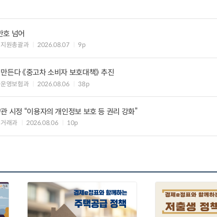
만호 넘어
해지원총괄과
2026.08.07
9p
 만든다 《중고차 소비자 보호대책》 추진
차운영보험과
2026.08.06
38p
관 시정 “이용자의 개인정보 보호 등 권리 강화”
수거래과
2026.08.06
10p