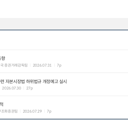
동향
독국 증권거래감독팀
2026.07.31
7p
관련 자본시장법 하위법규 개정예고 실시
2026.07.30
27p
실적
구조화증권팀
2026.07.29
7p