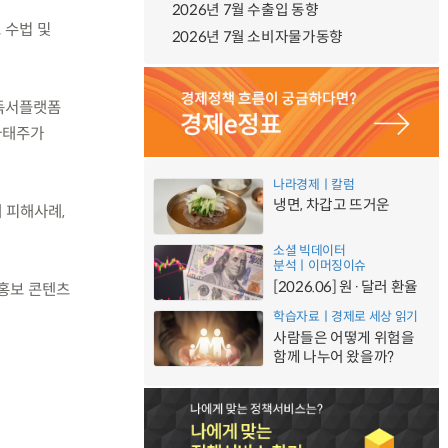
2026년 7월 수출입 동향
 수법 및
2026년 7월 소비자물가동향
 독서플랫폼
나태주가
나라경제ㅣ칼럼
냉면, 차갑고 뜨거운
 피해사례,
소셜 빅데이터
분석ㅣ이머징이슈
[2026.06] 원·달러 환율
 홍보 콘텐츠
학습자료ㅣ경제로 세상 읽기
사람들은 어떻게 위험을
함께 나누어 왔을까?