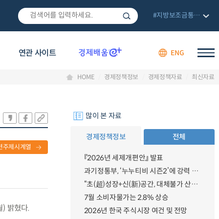
#지방보조금통합관리망
연관 사이트
ENG
HOME
경제정책정보
경제정책자료
최신자료
많이 본 자료
경제정책정보
전체
련주제시계열
『2026년 세제개편안』 발표
과기정통부, ‘누누티비 시즌2’에 강력 대응 의지 밝혀
“초(超)성장+신(新)공간, 대체불가 산업강국”
7월 소비자물가는 2.8% 상승
) 밝혔다.
2026년 한국 주식시장 여건 및 전망