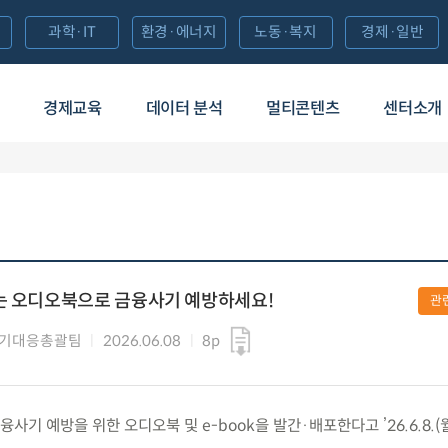
과학·IT
환경·에너지
노동·복지
경제·일반
경제교육
데이터 분석
멀티콘텐츠
센터소개
있는 오디오북으로 금융사기 예방하세요!
관
사기대응총괄팀
2026.06.08
8p
기 예방을 위한 오디오북 및 e-book을 발간·배포한다고 ’26.6.8.(월