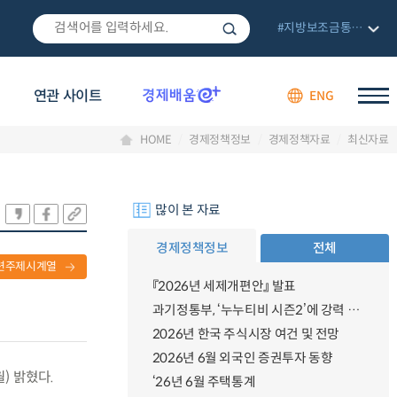
#지방보조금통합관리망
연관 사이트
ENG
HOME
경제정책정보
경제정책자료
최신자료
많이 본 자료
경제정책정보
전체
련주제시계열
『2026년 세제개편안』 발표
과기정통부, ‘누누티비 시즌2’에 강력 대응 의지 밝혀
2026년 한국 주식시장 여건 및 전망
2026년 6월 외국인 증권투자 동향
) 밝혔다.
‘26년 6월 주택통계