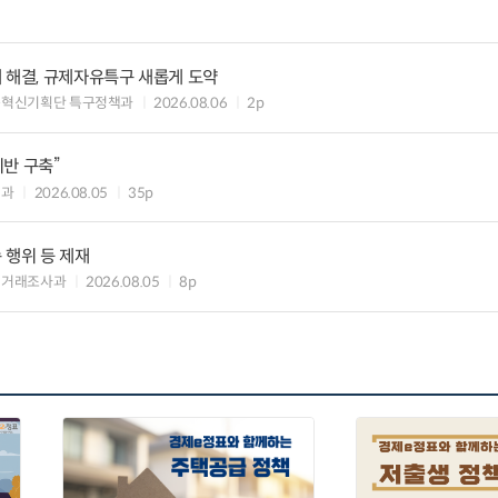
 해결, 규제자유특구 새롭게 도약
구혁신기획단 특구정책과
2026.08.06
2p
반 구축”
책과
2026.08.05
35p
 행위 등 제재
맹거래조사과
2026.08.05
8p