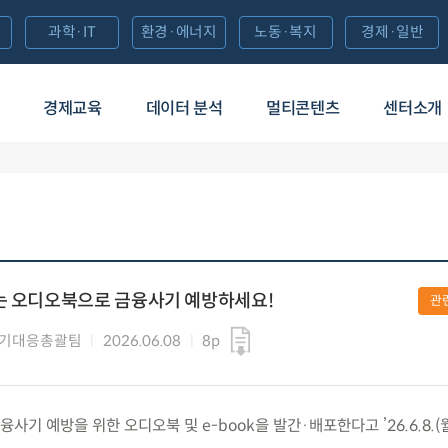
과학·IT
환경·에너지
노동·복지
경제·일반
경제교육
데이터 분석
멀티콘텐츠
센터소개
있는 오디오북으로 금융사기 예방하세요!
관
사기대응총괄팀
2026.06.08
8p
기 예방을 위한 오디오북 및 e-book을 발간·배포한다고 ’26.6.8.(월