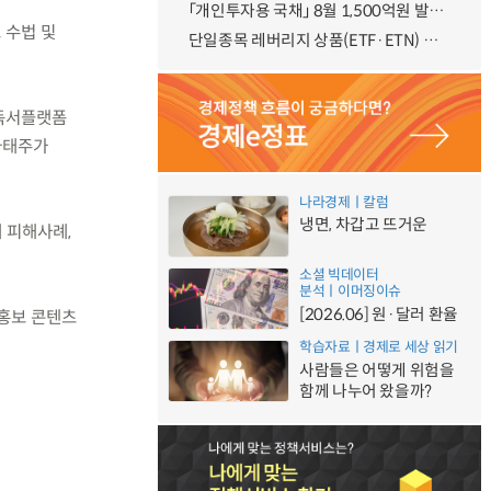
「개인투자용 국채」 8월 1,500억원 발행 예정
 수법 및
단일종목 레버리지 상품(ETF·ETN) 기본예탁금 강화 조기시행 방안 안내
 독서플랫폼
나태주가
나라경제ㅣ칼럼
냉면, 차갑고 뜨거운
 피해사례,
소셜 빅데이터
분석ㅣ이머징이슈
[2026.06] 원·달러 환율
 홍보 콘텐츠
학습자료ㅣ경제로 세상 읽기
사람들은 어떻게 위험을
함께 나누어 왔을까?