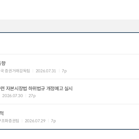
동향
독국 증권거래감독팀
2026.07.31
7p
관련 자본시장법 하위법규 개정예고 실시
2026.07.30
27p
실적
구조화증권팀
2026.07.29
7p