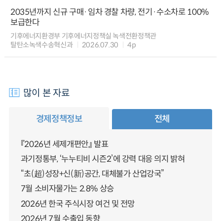
2035년까지 신규 구매·임차 경찰 차량, 전기·수소차로 100%
보급한다
기후에너지환경부 기후에너지정책실 녹색전환정책관
탈탄소녹색수송혁신과
2026.07.30
4p
많이 본 자료
경제정책정보
전체
『2026년 세제개편안』 발표
과기정통부, ‘누누티비 시즌2’에 강력 대응 의지 밝혀
“초(超)성장+신(新)공간, 대체불가 산업강국”
7월 소비자물가는 2.8% 상승
2026년 한국 주식시장 여건 및 전망
2026년 7월 수출입 동향