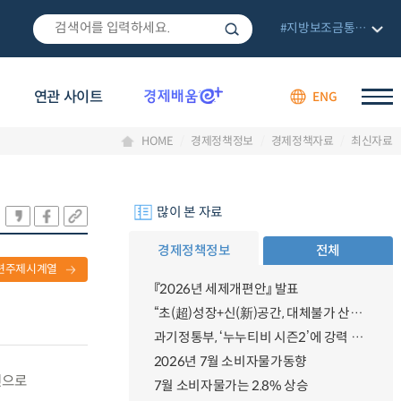
#지방보조금통합관리망
연관 사이트
ENG
HOME
경제정책정보
경제정책자료
최신자료
많이 본 자료
경제정책정보
전체
련주제시계열
『2026년 세제개편안』 발표
“초(超)성장+신(新)공간, 대체불가 산업강국”
과기정통부, ‘누누티비 시즌2’에 강력 대응 의지 밝혀
2026년 7월 소비자물가동향
인으로
7월 소비자물가는 2.8% 상승