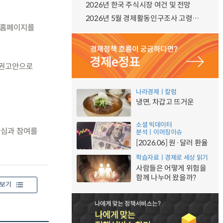
2026년 한국 주식시장 여건 및 전망
2026년 5월 경제활동인구조사 고령층 부가조사 결과
 홈페이지를
책권고안으로
나라경제ㅣ칼럼
냉면, 차갑고 뜨거운
소셜 빅데이터
관심과 참여를
분석ㅣ이머징이슈
[2026.06] 원·달러 환율
학습자료ㅣ경제로 세상 읽기
사람들은 어떻게 위험을
함께 나누어 왔을까?
보기