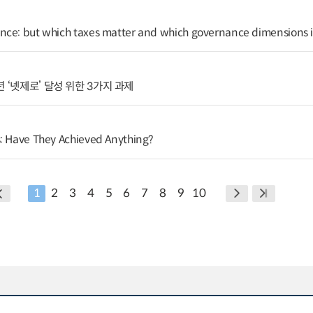
nce: but which taxes matter and which governance dimensions
 ‘넷제로’ 달성 위한 3가지 과제
: Have They Achieved Anything?
1
2
3
4
5
6
7
8
9
10