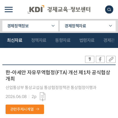
경제정책정보
경제정책자료
최신자료
정책자료
동향자료
법령자료
경제관
한-아세안 자유무역협정(FTA) 개선 제1차 공식협상
개최
산업통상부 통상교섭실 통상협정정책관 통상협정이행과
2026.06.08
2p
관련주제시계열