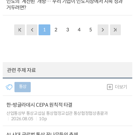
인도의 ‘계산된’ 개방… 우리 기업이 인도시장에서 지속 성과
거두려면?
1
2
3
4
5
관련 주제 자료
통상
더보기
한-방글라데시 CEPA 원칙적 타결
산업통상부 통상교섭실 통상협정교섭관 통상협정협상총괄과
2026.08.05
10p
AI 시대 글로벌 통상 꿈나무들의 축제