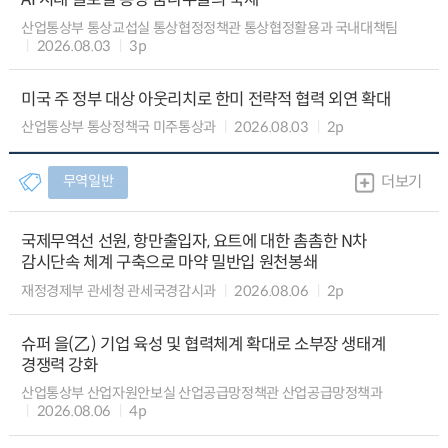
산업통상부 통상교섭실 통상협정정책관 통상협정활용과 국내대책팀
2026.08.03
3p
미국 주 정부 대상 아웃리치로 한미 전략적 협력 외연 확대
산업통상부 통상정책국 미주통상과
2026.08.03
2p
무역일반
더보기
국제무역선 선원, 항만출입자, 요트에 대한 촘촘한 N차
감시단속 체계 구축으로 마약 밀반입 원천봉쇄
재정경제부 관세청 관세국경감시과
2026.08.06
2p
슈퍼 을(乙) 기업 육성 및 협력체계 확대로 소부장 생태계
경쟁력 강화
산업통상부 산업자원안보실 산업공급망정책관 산업공급망정책과
2026.08.06
4p