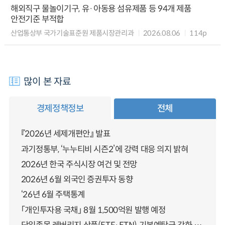
해외직구 물놀이기구, 유·아동용 섬유제품 등 94개 제품
안전기준 부적합
산업통상부 국가기술표준원 제품시장관리과
2026.08.06
114p
많이 본 자료
경제정책정보
전체
『2026년 세제개편안』 발표
과기정통부, ‘누누티비 시즌2’에 강력 대응 의지 밝혀
2026년 한국 주식시장 여건 및 전망
2026년 6월 외국인 증권투자 동향
‘26년 6월 주택통계
「개인투자용 국채」 8월 1,500억원 발행 예정