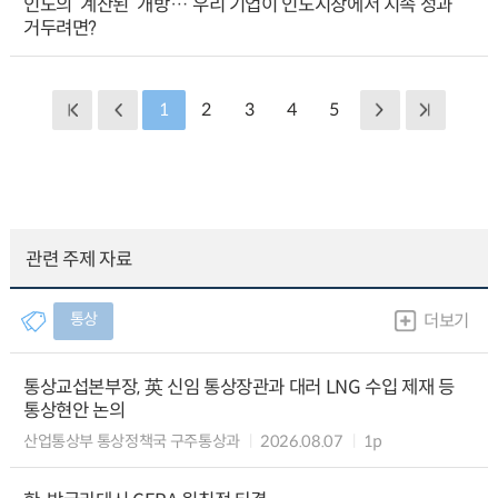
인도의 ‘계산된’ 개방… 우리 기업이 인도시장에서 지속 성과
거두려면?
1
2
3
4
5
관련 주제 자료
통상
더보기
통상교섭본부장, 英 신임 통상장관과 대러 LNG 수입 제재 등
통상현안 논의
산업통상부 통상정책국 구주통상과
2026.08.07
1p