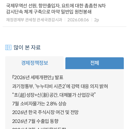
국제무역선 선원, 항만출입자, 요트에 대한 촘촘한 N차
감시단속 체계 구축으로 마약 밀반입 원천봉쇄
재정경제부 관세청 관세국경감시과
2026.08.06
2p
많이 본 자료
경제정책정보
전체
『2026년 세제개편안』 발표
과기정통부, ‘누누티비 시즌2’에 강력 대응 의지 밝혀
“초(超)성장+신(新)공간, 대체불가 산업강국”
7월 소비자물가는 2.8% 상승
2026년 한국 주식시장 여건 및 전망
2026년 7월 수출입 동향