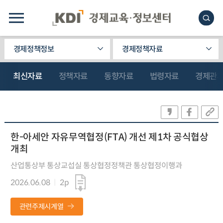
경제정책정보
경제정책자료
최신자료
정책자료
동향자료
법령자료
경제관
한-아세안 자유무역협정(FTA) 개선 제1차 공식협상
개최
산업통상부 통상교섭실 통상협정정책관 통상협정이행과
2026.06.08
2p
관련주제시계열