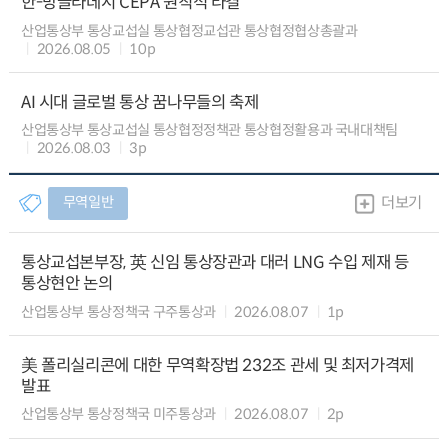
한-방글라데시 CEPA 원칙적 타결
산업통상부 통상교섭실 통상협정교섭관 통상협정협상총괄과
2026.08.05
10p
AI 시대 글로벌 통상 꿈나무들의 축제
산업통상부 통상교섭실 통상협정정책관 통상협정활용과 국내대책팀
2026.08.03
3p
무역일반
더보기
통상교섭본부장, 英 신임 통상장관과 대러 LNG 수입 제재 등
통상현안 논의
산업통상부 통상정책국 구주통상과
2026.08.07
1p
美 폴리실리콘에 대한 무역확장법 232조 관세 및 최저가격제
발표
산업통상부 통상정책국 미주통상과
2026.08.07
2p