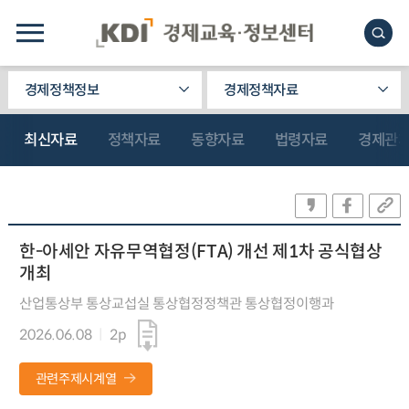
경제정책정보
경제정책자료
최신자료
정책자료
동향자료
법령자료
경제관
한-아세안 자유무역협정(FTA) 개선 제1차 공식협상
개최
산업통상부 통상교섭실 통상협정정책관 통상협정이행과
2026.06.08
2p
관련주제시계열