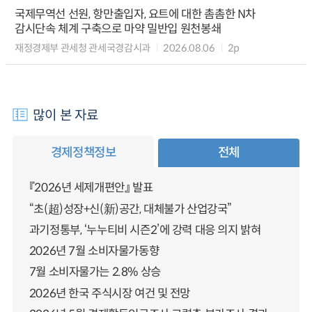
국제무역선 선원, 항만출입자, 요트에 대한 촘촘한 N차
감시단속 체계 구축으로 마약 밀반입 원천봉쇄
재정경제부 관세청 관세국경감시과
2026.08.06
2p
많이 본 자료
경제정책정보
전체
『2026년 세제개편안』 발표
“초(超)성장+신(新)공간, 대체불가 산업강국”
과기정통부, ‘누누티비 시즌2’에 강력 대응 의지 밝혀
2026년 7월 소비자물가동향
7월 소비자물가는 2.8% 상승
2026년 한국 주식시장 여건 및 전망