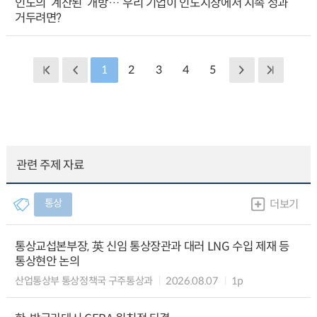
인도의 ‘계산된’ 개방… 우리 기업이 인도시장에서 지속 성과
거두려면?
1
2
3
4
5
관련 주제 자료
통상
더보기
통상교섭본부장, 英 신임 통상장관과 대러 LNG 수입 제재 등
통상현안 논의
산업통상부 통상정책국 구주통상과
2026.08.07
1p