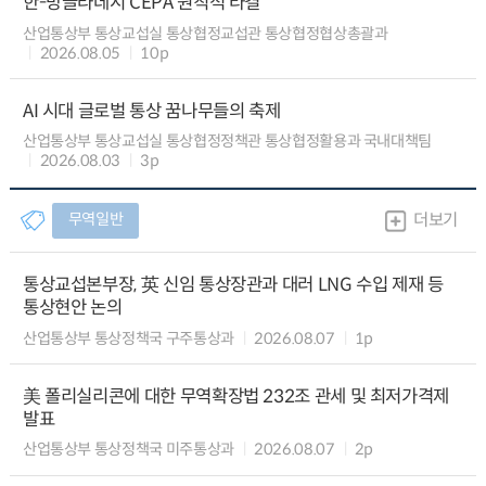
한-방글라데시 CEPA 원칙적 타결
산업통상부 통상교섭실 통상협정교섭관 통상협정협상총괄과
2026.08.05
10p
AI 시대 글로벌 통상 꿈나무들의 축제
산업통상부 통상교섭실 통상협정정책관 통상협정활용과 국내대책팀
2026.08.03
3p
무역일반
더보기
통상교섭본부장, 英 신임 통상장관과 대러 LNG 수입 제재 등
통상현안 논의
산업통상부 통상정책국 구주통상과
2026.08.07
1p
美 폴리실리콘에 대한 무역확장법 232조 관세 및 최저가격제
발표
산업통상부 통상정책국 미주통상과
2026.08.07
2p