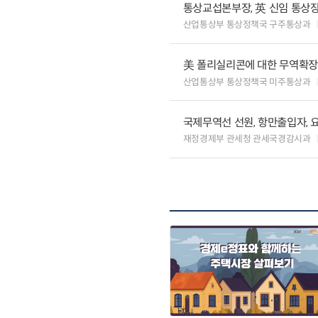
통상교섭본부장, 英 신임 통상장
산업통상부 통상정책국 구주통상과
美 폴리실리콘에 대한 무역확장법
산업통상부 통상정책국 미주통상과
국제무역선 선원, 항만출입자, 
재정경제부 관세청 관세국경감시과