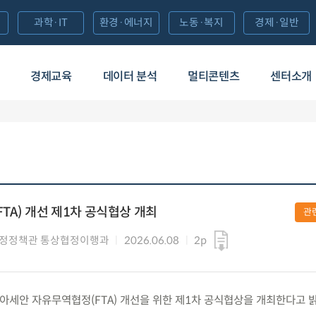
과학·IT
환경·에너지
노동·복지
경제·일반
경제교육
데이터 분석
멀티콘텐츠
센터소개
TA) 개선 제1차 공식협상 개최
관
협정정책관 통상협정이행과
2026.06.08
2p
 한-아세안 자유무역협정(FTA) 개선을 위한 제1차 공식협상을 개최한다고 