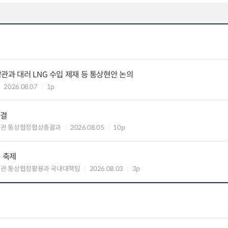
관과 대러 LNG 수입 제재 등 통상현안 논의
2026.08.07
1p
타결
섭관 통상협정협상총괄과
2026.08.05
10p
의 축제
관 통상협정활용과 국내대책팀
2026.08.03
3p