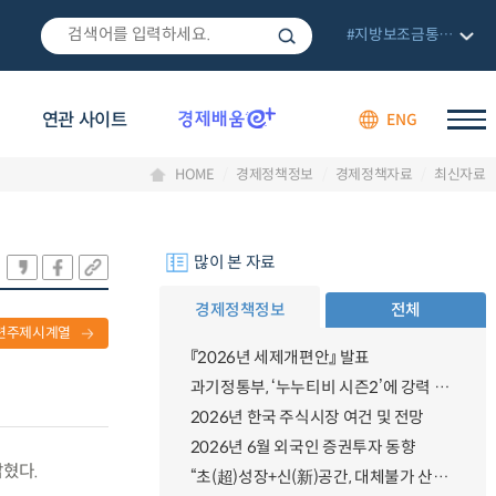
#지방보조금통합관리망
연관 사이트
ENG
HOME
경제정책정보
경제정책자료
최신자료
많이 본 자료
경제정책정보
전체
련주제시계열
『2026년 세제개편안』 발표
과기정통부, ‘누누티비 시즌2’에 강력 대응 의지 밝혀
2026년 한국 주식시장 여건 및 전망
2026년 6월 외국인 증권투자 동향
밝혔다.
“초(超)성장+신(新)공간, 대체불가 산업강국”