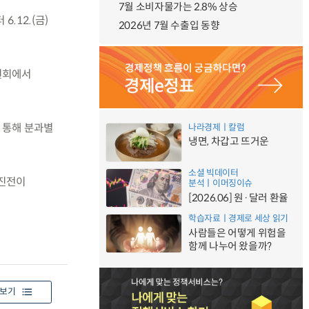
7월 소비자물가는 2.8% 상승
.12.(금)
2026년 7월 수출입 동향
위원회에서
 통해 분과별
나라경제ㅣ칼럼
냉면, 차갑고 뜨거운
소셜 빅데이터
 진전이
분석ㅣ이머징이슈
[2026.06] 원·달러 환율
학습자료ㅣ경제로 세상 읽기
사람들은 어떻게 위험을
함께 나누어 왔을까?
보기