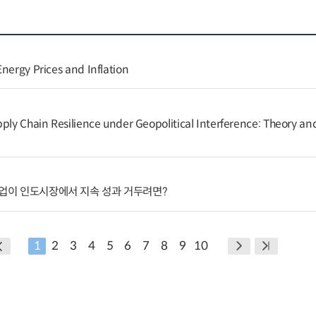
nergy Prices and Inflation
ply Chain Resilience under Geopolitical Interference: Theory and
기업이 인도시장에서 지속 성과 거두려면?
1
2
3
4
5
6
7
8
9
10