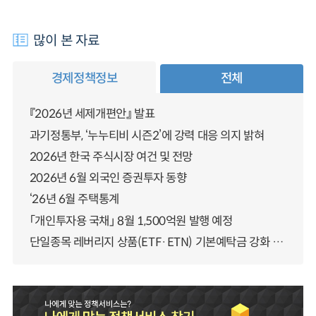
많이 본 자료
경제정책정보
전체
『2026년 세제개편안』 발표
과기정통부, ‘누누티비 시즌2’에 강력 대응 의지 밝혀
2026년 한국 주식시장 여건 및 전망
2026년 6월 외국인 증권투자 동향
‘26년 6월 주택통계
「개인투자용 국채」 8월 1,500억원 발행 예정
단일종목 레버리지 상품(ETF·ETN) 기본예탁금 강화 조기시행 방안 안내