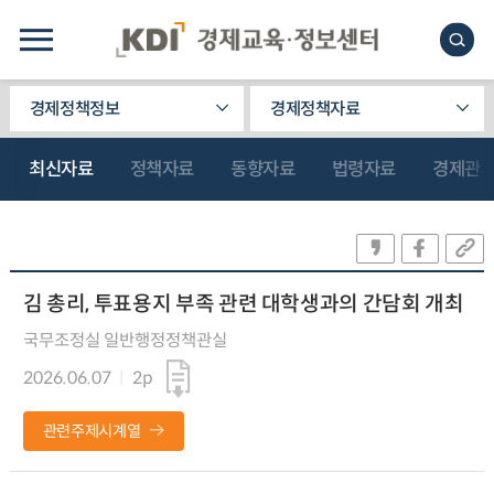
경제정책정보
경제정책자료
최신자료
정책자료
동향자료
법령자료
경제관
김 총리, 투표용지 부족 관련 대학생과의 간담회 개최
국무조정실 일반행정정책관실
2026.06.07
2p
관련주제시계열