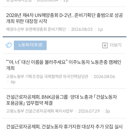
2028년 제4차 UN해양총회 D-2년...준비기획단 출범으로 성공
개최 위한 대장정 시작
해양수산부 유엔해양총회 준비기획단
2026.08.03
1p
노동복지(후생)
더보기
“‘야, 너’ 대신 이름을 불러주세요” 이주노동자 노동존중 캠페인
개최
고용노동부 기획조정실 국제협력관 외국인력담당관
2026.08.06
6p
건설근로자공제회, BNK금융그룹·양대 노총과 「건설노동자
포용금융」 업무협약 체결
고용노동부 건설근로자공제회 복지사업부
2026.07.29
3p
건설근로자공제회, 건설노동자 휴가지원 대상자 추가 모집 실시