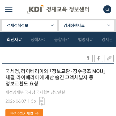
경제정책정보
경제정책자료
최신자료
정책자료
동향자료
법령자료
경제관
국세청, 라이베리아와 「정보교환·징수공조 MOU」
체결, 라이베리아에 재산 숨긴 고액체납자 등
정보교환도 요청
재정경제부 국세청 국제협력담당관실
2026.06.07
5p
관련주제시계열