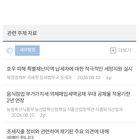
관련 주제 자료
세무행정
더보기
호우 피해 특별재난지역 납세자에 대한 적극적인 세정지원 실시
재정경제부 국세청 징세법무국 징세과
2026.08.10
6p
음식점업 부가가치세 의제매입세액공제 우대 공제율 적용기한
2년 연장
농림축산식품부 농산업혁신정책실 식품산업정책관 식품외식산업과
2026.08.10
2p
조세지출 정비와 관련하여 제기된 주요 의견에 대해
설명드립니다.