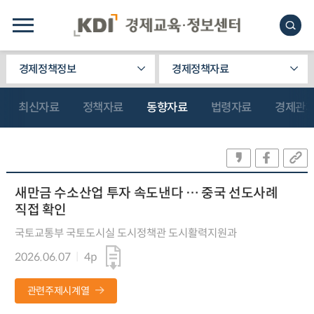
경제정책정보
경제정책자료
최신자료
정책자료
동향자료
법령자료
경제관
새만금 수소산업 투자 속도낸다 … 중국 선도사례
직접 확인
국토교통부 국토도시실 도시정책관 도시활력지원과
2026.06.07
4p
관련주제시계열