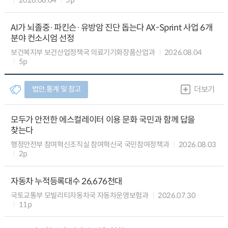
2026.08.04
5p
AI가 뇌졸중·파킨슨·유방암 진단 돕는다 AX-Sprint 사업 6개
분야 컨소시엄 선정
보건복지부 보건산업정책국 의료기기화장품산업과
2026.08.04
5p
법안.통계 및 참고
더보기
모두가 안전한 에스컬레이터 이용 문화 국민과 함께 답을
찾는다
행정안전부 참여혁신조직실 참여혁신국 국민참여정책과
2026.08.03
2p
자동차 누적등록대수 26,676천대
국토교통부 모빌리티자동차국 자동차운영보험과
2026.07.30
11p