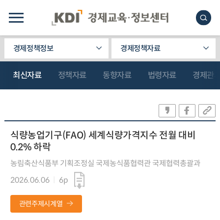
경제정책정보
경제정책자료
최신자료
정책자료
동향자료
법령자료
경제관
식량농업기구(FAO) 세계식량가격지수 전월 대비
0.2% 하락
농림축산식품부 기획조정실 국제농식품협력관 국제협력총괄과
2026.06.06
6p
관련주제시계열