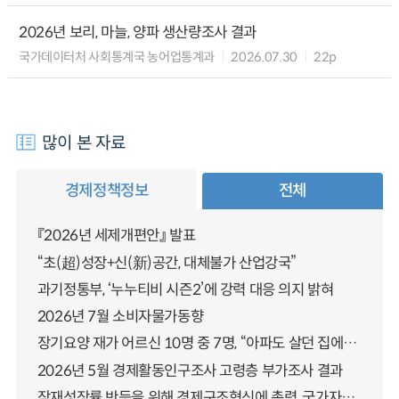
2026년 보리, 마늘, 양파 생산량조사 결과
국가데이터처 사회통계국 농어업통계과
2026.07.30
22p
많이 본 자료
경제정책정보
전체
『2026년 세제개편안』 발표
“초(超)성장+신(新)공간, 대체불가 산업강국”
과기정통부, ‘누누티비 시즌2’에 강력 대응 의지 밝혀
2026년 7월 소비자물가동향
장기요양 재가 어르신 10명 중 7명, “아파도 살던 집에서 살겠다” 「2025년 장기요양실태조사」 결과 발표
2026년 5월 경제활동인구조사 고령층 부가조사 결과
잠재성장률 반등을 위해 경제구조혁신에 총력, 국가자산 관리체계 대전환