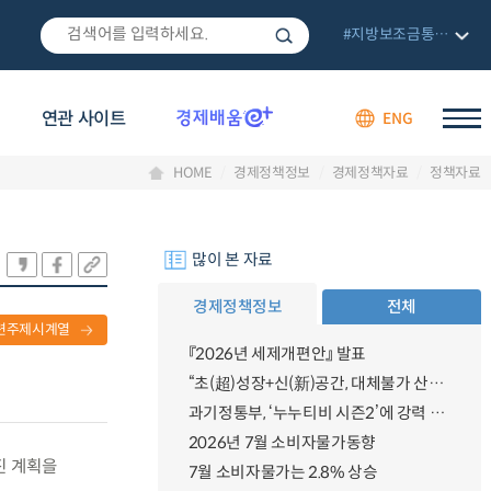
#지방보조금통합관리망
연관 사이트
ENG
HOME
경제정책정보
경제정책자료
정책자료
많이 본 자료
경제정책정보
전체
련주제시계열
『2026년 세제개편안』 발표
“초(超)성장+신(新)공간, 대체불가 산업강국”
과기정통부, ‘누누티비 시즌2’에 강력 대응 의지 밝혀
2026년 7월 소비자물가동향
진 계획을
7월 소비자물가는 2.8% 상승