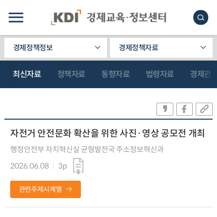
경제정책정보
경제정책자료
최신자료
정책자료
동향자료
법령자료
경제관
자전거 안전문화 확산을 위한 사진·영상 공모전 개최
행정안전부 자치혁신실 균형발전국 주소정보혁신과
2026.06.08
3p
관련주제시계열