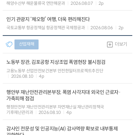
해양수산부 해운물류국 연안해운과
2026.08.07
2p
인기 관광지 ‘체오헝’ 여행, 더욱 편리해진다
국토교통부 항공정책실 항공정책관 국제항공과
2026.08.06
2p
산업재해
더보기
노동부 장관, 김포공항 지상조업 폭염현장 불시점검
고용노동부 산업안전보건본부 안전한일터프로젝트추진단
2026.08.10
4p
행안부 재난안전관리본부장, 폭염 사각지대 외국인 근로자·
가축피해 점검
행정안전부 재난안전관리본부 자연재난실 재난관리정책국
기후재난관리과
2026.08.10
4p
감사인 전문성 및 인공지능(AI) 감사역량 확보로 내부통제