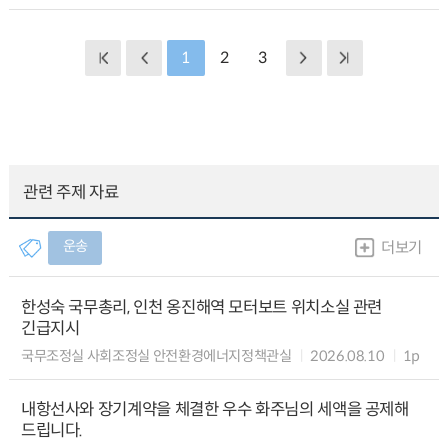
1
2
3
관련 주제 자료
운송
더보기
한성숙 국무총리, 인천 옹진해역 모터보트 위치소실 관련
긴급지시
국무조정실 사회조정실 안전환경에너지정책관실
2026.08.10
1p
내항선사와 장기계약을 체결한 우수 화주님의 세액을 공제해
드립니다.