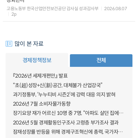
강화한다
고용노동부 한국산업안전보건공단 감사실 성과감사부
2026.08.07
2p
많이 본 자료
경제정책정보
전체
『2026년 세제개편안』 발표
“초(超)성장+신(新)공간, 대체불가 산업강국”
과기정통부, ‘누누티비 시즌2’에 강력 대응 의지 밝혀
2026년 7월 소비자물가동향
장기요양 재가 어르신 10명 중 7명, “아파도 살던 집에서 살겠다” 「2025년 장기요양실태조사」 결과 발표
2026년 5월 경제활동인구조사 고령층 부가조사 결과
잠재성장률 반등을 위해 경제구조혁신에 총력, 국가자산 관리체계 대전환