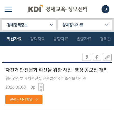
경제정책정보
경제정책자료
최신자료
정책자료
동향자료
법령자료
경제관
자전거 안전문화 확산을 위한 사진·영상 공모전 개최
행정안전부 자치혁신실 균형발전국 주소정보혁신과
2026.06.08
3p
관련주제시계열