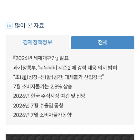
많이 본 자료
경제정책정보
전체
『2026년 세제개편안』 발표
과기정통부, ‘누누티비 시즌2’에 강력 대응 의지 밝혀
“초(超)성장+신(新)공간, 대체불가 산업강국”
7월 소비자물가는 2.8% 상승
2026년 한국 주식시장 여건 및 전망
2026년 7월 수출입 동향
2026년 7월 소비자물가동향