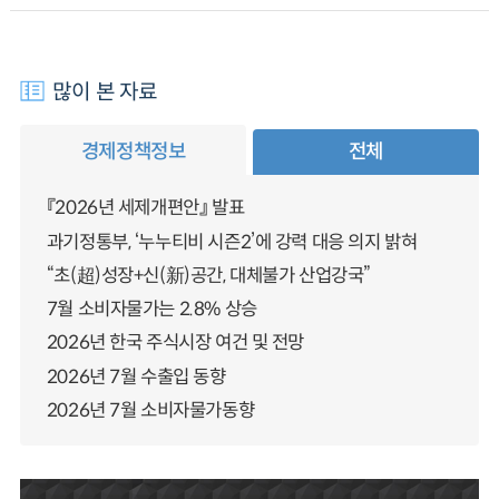
많이 본 자료
경제정책정보
전체
『2026년 세제개편안』 발표
과기정통부, ‘누누티비 시즌2’에 강력 대응 의지 밝혀
“초(超)성장+신(新)공간, 대체불가 산업강국”
7월 소비자물가는 2.8% 상승
2026년 한국 주식시장 여건 및 전망
2026년 7월 수출입 동향
2026년 7월 소비자물가동향