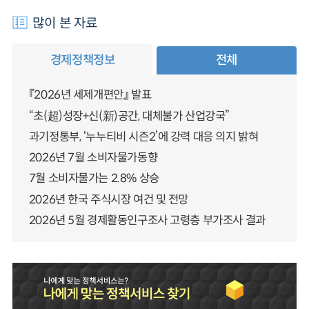
많이 본 자료
경제정책정보
전체
『2026년 세제개편안』 발표
“초(超)성장+신(新)공간, 대체불가 산업강국”
과기정통부, ‘누누티비 시즌2’에 강력 대응 의지 밝혀
2026년 7월 소비자물가동향
7월 소비자물가는 2.8% 상승
2026년 한국 주식시장 여건 및 전망
2026년 5월 경제활동인구조사 고령층 부가조사 결과