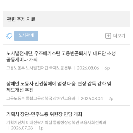
관련 주제 자료
노사관계
더보기
노사발전재단, 우즈베키스탄 고용빈곤퇴치부 대표단 초청
공동세미나 개최
고용노동부 노사발전재단 국제노동본부
2026.08.06
6p
장애인 노동자 인권침해에 엄정 대응, 현장 감독 강화 및
제도개선 추진
고용노동부 통합고용정책국 장애인고용과
2026.08.04
2p
기획처 장관-민주노총 위원장 면담 개최
기획예산처 미래전략기획실 통합성장정책관 포용사회전략과
2026.07.28
1p