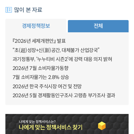
많이 본 자료
경제정책정보
전체
『2026년 세제개편안』 발표
“초(超)성장+신(新)공간, 대체불가 산업강국”
과기정통부, ‘누누티비 시즌2’에 강력 대응 의지 밝혀
2026년 7월 소비자물가동향
7월 소비자물가는 2.8% 상승
2026년 한국 주식시장 여건 및 전망
2026년 5월 경제활동인구조사 고령층 부가조사 결과