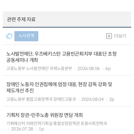
관련 주제 자료
노사관계
더보기
노사발전재단, 우즈베키스탄 고용빈곤퇴치부 대표단 초청
공동세미나 개최
고용노동부 노사발전재단 국제노동본부
2026.08.06
6p
장애인 노동자 인권침해에 엄정 대응, 현장 감독 강화 및
제도개선 추진
고용노동부 통합고용정책국 장애인고용과
2026.08.04
2p
기획처 장관-민주노총 위원장 면담 개최
기획예산처 미래전략기획실 통합성장정책관 포용사회전략과
2026.07.28
1p