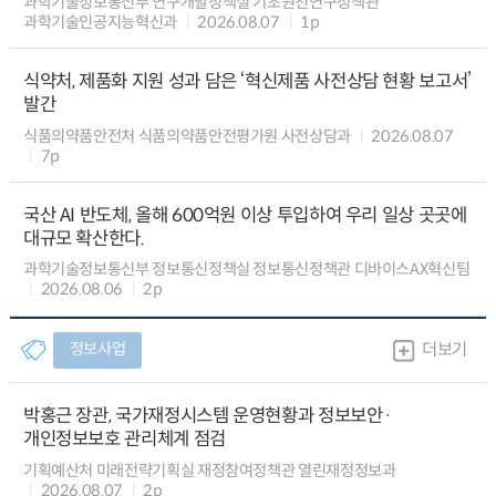
과학기술정보통신부 연구개발정책실 기초원천연구정책관
과학기술인공지능혁신과
2026.08.07
1p
식약처, 제품화 지원 성과 담은 ‘혁신제품 사전상담 현황 보고서’
발간
식품의약품안전처 식품의약품안전평가원 사전상담과
2026.08.07
7p
국산 AI 반도체, 올해 600억원 이상 투입하여 우리 일상 곳곳에
대규모 확산한다.
과학기술정보통신부 정보통신정책실 정보통신정책관 디바이스AX혁신팀
2026.08.06
2p
정보사업
더보기
박홍근 장관, 국가재정시스템 운영현황과 정보보안·
개인정보보호 관리체계 점검
기획예산처 미래전략기획실 재정참여정책관 열린재정정보과
2026.08.07
2p