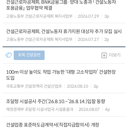
건설근로자공제회, BNK금융그룹·양대 노총과 「건설노동자
포용금융」 업무협약 체결
고용노동부 건설근로자공제회 복지사업부
2026.07.29
3p
건설근로자공제회, 건설노동자 휴가지원 대상자 추가 모집 실시
고용노동부 건설근로자공제회 복지사업부
2026.07.27
2p
토목.건설일반
더보기
100m 이상 높이도 작업 가능한 ‘대형 고소작업차’ 건설현장
도입
국토교통부 건설정책국 건설산업과
2026.08.10
3p
조달청 시설공사 주간(’26.8.10.~’26.8.14.)입찰 동향
재정경제부 조달청 시설사업국 시설총괄과
2026.08.07
4p
건설업종 표준하도급계약서(직접지급합의서) 개정