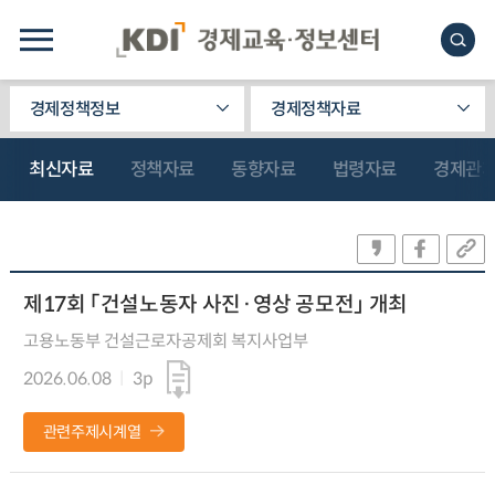
경제정책정보
경제정책자료
최신자료
정책자료
동향자료
법령자료
경제관
제17회 「건설노동자 사진·영상 공모전」 개최
고용노동부 건설근로자공제회 복지사업부
2026.06.08
3p
관련주제시계열