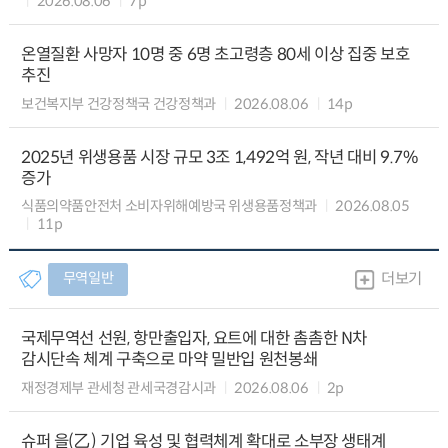
2026.08.06
7p
온열질환 사망자 10명 중 6명 초고령층 80세 이상 집중 보호
추진
보건복지부 건강정책국 건강정책과
2026.08.06
14p
2025년 위생용품 시장 규모 3조 1,492억 원, 작년 대비 9.7%
증가
식품의약품안전처 소비자위해예방국 위생용품정책과
2026.08.05
11p
무역일반
더보기
국제무역선 선원, 항만출입자, 요트에 대한 촘촘한 N차
감시단속 체계 구축으로 마약 밀반입 원천봉쇄
재정경제부 관세청 관세국경감시과
2026.08.06
2p
슈퍼 을(乙) 기업 육성 및 협력체계 확대로 소부장 생태계