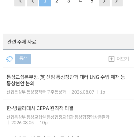
1
2
3
4
5
관련 주제 자료
통상
더보기
통상교섭본부장, 英 신임 통상장관과 대러 LNG 수입 제재 등
통상현안 논의
산업통상부 통상정책국 구주통상과
2026.08.07
1p
한-방글라데시 CEPA 원칙적 타결
산업통상부 통상교섭실 통상협정교섭관 통상협정협상총괄과
2026.08.05
10p