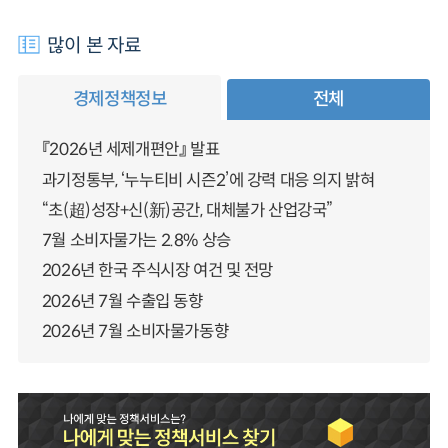
많이 본 자료
경제정책정보
전체
『2026년 세제개편안』 발표
과기정통부, ‘누누티비 시즌2’에 강력 대응 의지 밝혀
“초(超)성장+신(新)공간, 대체불가 산업강국”
7월 소비자물가는 2.8% 상승
2026년 한국 주식시장 여건 및 전망
2026년 7월 수출입 동향
2026년 7월 소비자물가동향