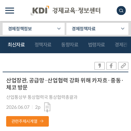
경제정책정보
경제정책자료
최신자료
정책자료
동향자료
법령자료
경제관
산업장관, 공급망·산업협력 강화 위해 카자흐·중동·
체코 방문
산업통상부 통상협력국 통상협력총괄과
2026.06.07
2p
관련주제시계열