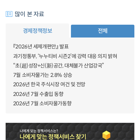
많이 본 자료
경제정책정보
전체
『2026년 세제개편안』 발표
과기정통부, ‘누누티비 시즌2’에 강력 대응 의지 밝혀
“초(超)성장+신(新)공간, 대체불가 산업강국”
7월 소비자물가는 2.8% 상승
2026년 한국 주식시장 여건 및 전망
2026년 7월 수출입 동향
2026년 7월 소비자물가동향