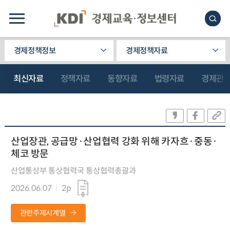
경제정책정보
경제정책자료
최신자료
정책자료
동향자료
법령자료
경제관
산업장관, 공급망·산업협력 강화 위해 카자흐·중동·
체코 방문
산업통상부 통상협력국 통상협력총괄과
2026.06.07
2p
관련주제시계열