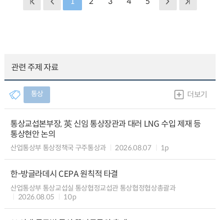
1
2
3
4
5
관련 주제 자료
통상
더보기
통상교섭본부장, 英 신임 통상장관과 대러 LNG 수입 제재 등
통상현안 논의
산업통상부 통상정책국 구주통상과
2026.08.07
1p
한-방글라데시 CEPA 원칙적 타결
산업통상부 통상교섭실 통상협정교섭관 통상협정협상총괄과
2026.08.05
10p