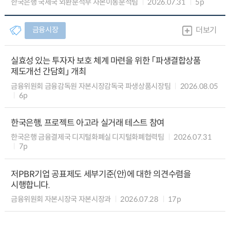
한국은행 국제국 외환분석부 자본이동분석팀
2026.07.31
5p
금융시장
더보기
실효성 있는 투자자 보호 체계 마련을 위한 「파생결합상품
제도개선 간담회」 개최
금융위원회 금융감독원 자본시장감독국 파생상품시장팀
2026.08.05
6p
한국은행, 프로젝트 아고라 실거래 테스트 참여
한국은행 금융결제국 디지털화폐실 디지털화폐협력팀
2026.07.31
7p
저PBR기업 공표제도 세부기준(안)에 대한 의견수렴을
시행합니다.
금융위원회 자본시장국 자본시장과
2026.07.28
17p