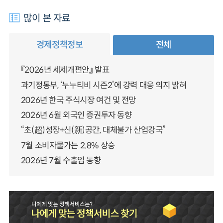
많이 본 자료
경제정책정보
전체
『2026년 세제개편안』 발표
과기정통부, ‘누누티비 시즌2’에 강력 대응 의지 밝혀
2026년 한국 주식시장 여건 및 전망
2026년 6월 외국인 증권투자 동향
“초(超)성장+신(新)공간, 대체불가 산업강국”
7월 소비자물가는 2.8% 상승
2026년 7월 수출입 동향