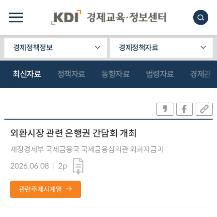
경제정책정보
경제정책자료
최신자료
정책자료
동향자료
법령자료
경제관
외환시장 관련 은행권 간담회 개최
재정경제부 국제금융국 국제금융심의관 외화자금과
2026.06.08
2p
관련주제시계열