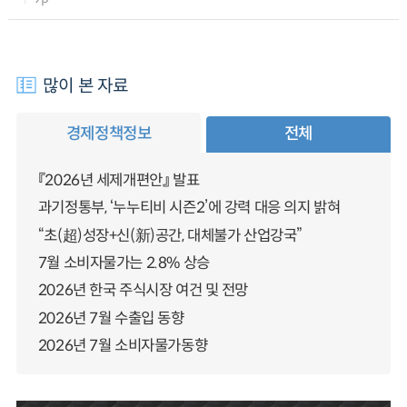
많이 본 자료
경제정책정보
전체
『2026년 세제개편안』 발표
과기정통부, ‘누누티비 시즌2’에 강력 대응 의지 밝혀
“초(超)성장+신(新)공간, 대체불가 산업강국”
7월 소비자물가는 2.8% 상승
2026년 한국 주식시장 여건 및 전망
2026년 7월 수출입 동향
2026년 7월 소비자물가동향