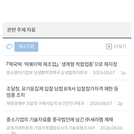
관련 주제 자료
중소기업
더보기
『떡국떡·떡볶이떡 제조업』, ‘생계형 적합업종’으로 재지정
중소벤처기업부 상생협력정책국 상생협력지원과
2026.08.07
1p
조달청, 유기응집제 입찰 담합 8개사 입찰참가자격 제한 등
엄중 조치
재정경제부 조달청 구매사업국 보건안전구매과
2026.08.07
2p
중소기업의 기술자료를 중국법인에 넘긴 ㈜세라젬 제재
공정거래위원회 기업거래결합심사국 기술유용조사과
2026.08.06
9p