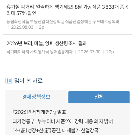
휴가철 먹거리, 알뜰하게 챙기세요! 8월 가공식품 3,838개 품목
최대 57% 할인
농림축산식품부 농산업혁신정책실 식품산업정책관 푸드테크정책과
2026.08.03
2p
2026년 보리, 마늘, 양파 생산량조사 결과
국가데이터처 사회통계국 농어업통계과
2026.07.30
22p
많이 본 자료
경제정책정보
전체
『2026년 세제개편안』 발표
과기정통부, ‘누누티비 시즌2’에 강력 대응 의지 밝혀
“초(超)성장+신(新)공간, 대체불가 산업강국”