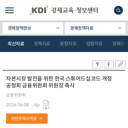
경제정책정보
경제정책자료
최신자료
정책자료
동향자료
법령자료
경제관
자본시장 발전을 위한 한국 스튜어드십코드 개정
공청회 금융위원회 위원장 축사
금융위원회
2026.06.08
6p
관련주제시계열