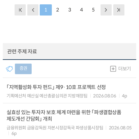
1
2
3
4
5
관련 주제 자료
증권
더보기
「지역활성화 투자 펀드」 제9·10호 프로젝트 선정
기획예산처 예산실 예산총괄심의관 지방재정팀
2026.08.06
4p
실효성 있는 투자자 보호 체계 마련을 위한 「파생결합상품
제도개선 간담회」 개최
금융위원회 금융감독원 자본시장감독국 파생상품시장팀
2026.08.05
6p