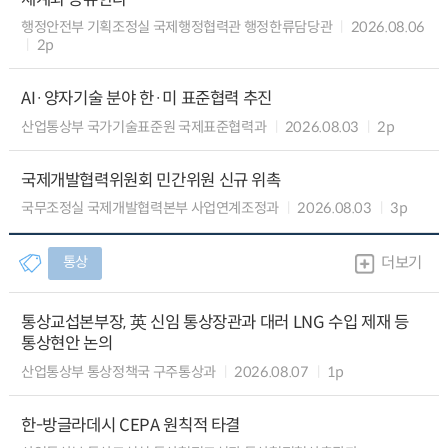
행정안전부 기획조정실 국제행정협력관 행정한류담당관
2026.08.06
2p
AI·양자기술 분야 한·미 표준협력 추진
산업통상부 국가기술표준원 국제표준협력과
2026.08.03
2p
국제개발협력위원회 민간위원 신규 위촉
국무조정실 국제개발협력본부 사업연계조정과
2026.08.03
3p
통상
더보기
통상교섭본부장, 英 신임 통상장관과 대러 LNG 수입 제재 등
통상현안 논의
산업통상부 통상정책국 구주통상과
2026.08.07
1p
한-방글라데시 CEPA 원칙적 타결