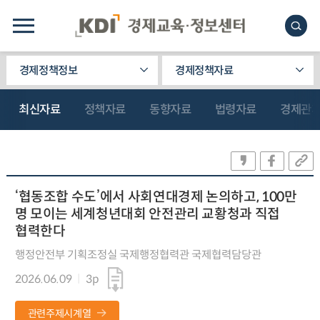
경제정책정보
경제정책자료
최신자료
정책자료
동향자료
법령자료
경제관
‘협동조합 수도’에서 사회연대경제 논의하고, 100만
명 모이는 세계청년대회 안전관리 교황청과 직접
협력한다
행정안전부 기획조정실 국제행정협력관 국제협력담당관
2026.06.09
3p
관련주제시계열