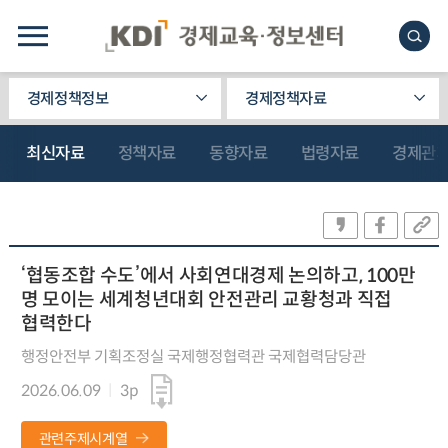
경제정책정보
경제정책자료
최신자료
정책자료
동향자료
법령자료
경제관
‘협동조합 수도’에서 사회연대경제 논의하고, 100만
명 모이는 세계청년대회 안전관리 교황청과 직접
협력한다
행정안전부 기획조정실 국제행정협력관 국제협력담당관
2026.06.09
3p
관련주제시계열