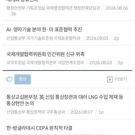
행정안전부 기획조정실 국제행정협력관 행정한류담당관
2026.08.06
2p
AI·양자기술 분야 한·미 표준협력 추진
산업통상부 국가기술표준원 국제표준협력과
2026.08.03
2p
국제개발협력위원회 민간위원 신규 위촉
국무조정실 국제개발협력본부 사업연계조정과
2026.08.03
3p
통상
더보기
통상교섭본부장, 英 신임 통상장관과 대러 LNG 수입 제재 등
통상현안 논의
산업통상부 통상정책국 구주통상과
2026.08.07
1p
한-방글라데시 CEPA 원칙적 타결