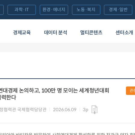
과학·IT
환경·에너지
노동·복지
경제·일반
경제교육
데이터 분석
멀티콘텐츠
센터소개
연대경제 논의하고, 100만 명 모이는 세계청년대회
관
협력한다
행정협력관 국제협력담당관
2026.06.09
3p