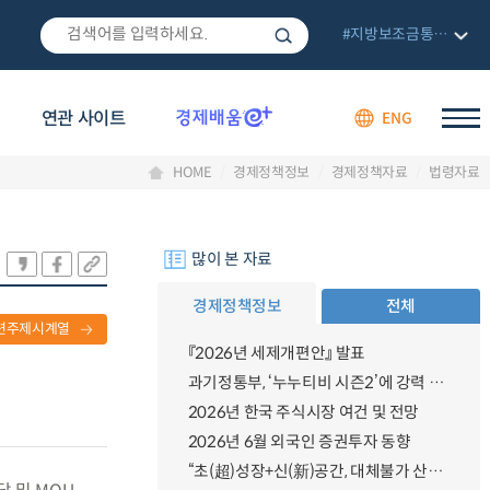
#지방보조금통합관리망
연관 사이트
ENG
HOME
경제정책정보
경제정책자료
법령자료
많이 본 자료
경제정책정보
전체
련주제시계열
『2026년 세제개편안』 발표
과기정통부, ‘누누티비 시즌2’에 강력 대응 의지 밝혀
2026년 한국 주식시장 여건 및 전망
2026년 6월 외국인 증권투자 동향
“초(超)성장+신(新)공간, 대체불가 산업강국”