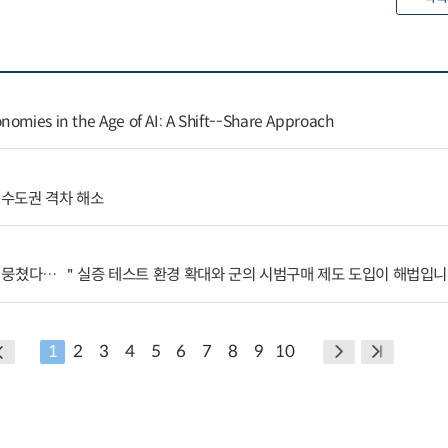
nomies in the Age of AI: A Shift--Share Approach
수도권 격차 해소
 뭉쳤다… ＂실증 테스트 환경 확대와 군의 시범구매 제도 도입이 해법입
1
2
3
4
5
6
7
8
9
10