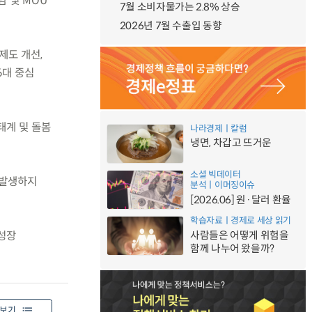
담 및 MOU
7월 소비자물가는 2.8% 상승
2026년 7월 수출입 동향
제도 개선,
6대 중심
태계 및 돌봄
나라경제ㅣ칼럼
냉면, 차갑고 뜨거운
소셜 빅데이터
 발생하지
분석ㅣ이머징이슈
[2026.06] 원·달러 환율
학습자료ㅣ경제로 세상 읽기
사람들은 어떻게 위험을
성장
함께 나누어 왔을까?
보기