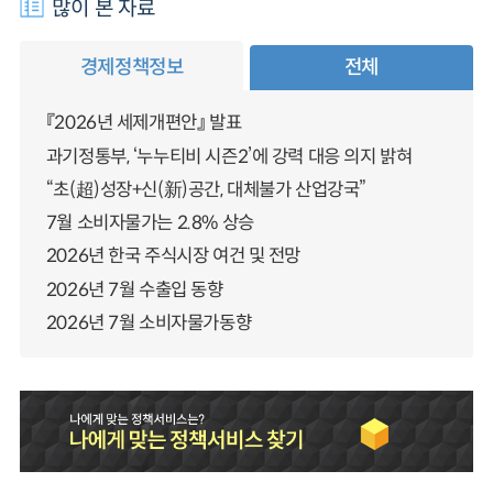
많이 본 자료
경제정책정보
전체
『2026년 세제개편안』 발표
과기정통부, ‘누누티비 시즌2’에 강력 대응 의지 밝혀
“초(超)성장+신(新)공간, 대체불가 산업강국”
7월 소비자물가는 2.8% 상승
2026년 한국 주식시장 여건 및 전망
2026년 7월 수출입 동향
2026년 7월 소비자물가동향