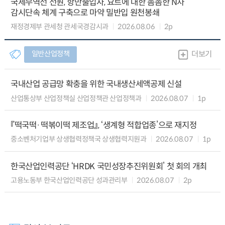
국제무역선 선원, 항만출입자, 요트에 대한 촘촘한 N차
감시단속 체계 구축으로 마약 밀반입 원천봉쇄
재정경제부 관세청 관세국경감시과
2026.08.06
2p
일반산업정책
더보기
국내산업 공급망 확충을 위한 국내생산세액공제 신설
산업통상부 산업정책실 산업정책관 산업정책과
2026.08.07
1p
『떡국떡·떡볶이떡 제조업』, ‘생계형 적합업종’으로 재지정
중소벤처기업부 상생협력정책국 상생협력지원과
2026.08.07
1p
한국산업인력공단 ‘HRDK 국민성장추진위원회’ 첫 회의 개최
고용노동부 한국산업인력공단 성과관리부
2026.08.07
2p