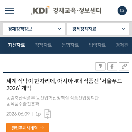
경제정책정보
경제정책자료
최신자료
정책자료
동향자료
법령자료
경제관
세계 식탁이 한자리에, 아시아 4대 식품전 ‘서울푸드
2026’ 개막
농림축산식품부 농산업혁신정책실 식품산업정책관
농식품수출진흥과
2026.06.09
1p
관련주제시계열