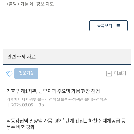
<붙임> 가뭄 예·경보 지도
목록보기
관련 주제 자료
천문기상
더보기
기후부 제1차관, 남부지역 주요댐 가뭄 현장 점검
기후에너지환경부 물관리정책실 물이용정책관 물이용정책과
2026.08.05
3p
낙동강권역 밀양댐 가뭄 ‘경계’ 단계 진입... 하천수 대체공급 등
용수 비축 강화