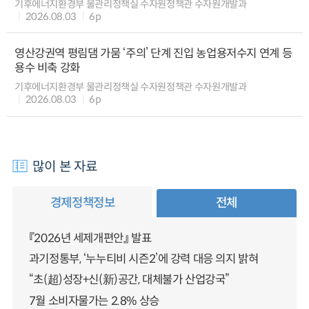
기후에너지환경부 물관리정책실 수자원정책관 수자원개발과
2026.08.03
6p
영산강권역 평림댐 가뭄 ‘주의’ 단계 진입 농업용저수지 연계 등
용수 비축 강화
기후에너지환경부 물관리정책실 수자원정책관 수자원개발과
2026.08.03
6p
많이 본 자료
경제정책정보
전체
『2026년 세제개편안』 발표
과기정통부, ‘누누티비 시즌2’에 강력 대응 의지 밝혀
“초(超)성장+신(新)공간, 대체불가 산업강국”
7월 소비자물가는 2.8% 상승