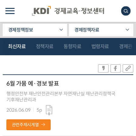
경제정책정보
경제정책자료
최신자료
정책자료
동향자료
법령자료
경제관
6월 가뭄 예·경보 발표
행정안전부 재난안전관리본부 자연재난실 재난관리정책국
기후재난관리과
2026.06.09
5p
관련주제시계열