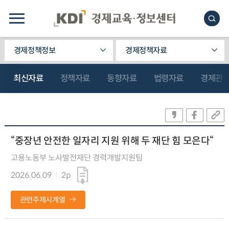
경제정책정보
경제정책자료
최신자료
정책자료
동향자료
법령자료
경제관
“중장년 안전한 일자리 지원 위해 두 재단 힘 모은다“
고용노동부 노사발전재단 경력개발지원팀
2026.06.09
2p
관련주제시계열