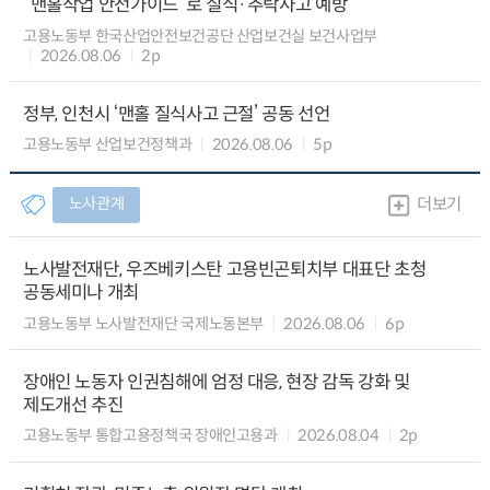
“맨홀작업 안전가이드”로 질식·추락사고 예방
고용노동부 한국산업안전보건공단 산업보건실 보건사업부
2026.08.06
2p
정부, 인천시 ‘맨홀 질식사고 근절’ 공동 선언
고용노동부 산업보건정책과
2026.08.06
5p
노사관계
더보기
노사발전재단, 우즈베키스탄 고용빈곤퇴치부 대표단 초청
공동세미나 개최
고용노동부 노사발전재단 국제노동본부
2026.08.06
6p
장애인 노동자 인권침해에 엄정 대응, 현장 감독 강화 및
제도개선 추진
고용노동부 통합고용정책국 장애인고용과
2026.08.04
2p