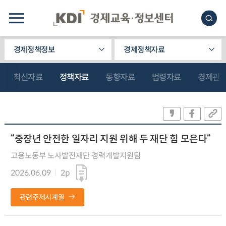
경제정책정보
경제정책자료
최신자료
정책자료
동향자료
법령자료
경제관
“중장년 안전한 일자리 지원 위해 두 재단 힘 모은다“
고용노동부 노사발전재단 경력개발지원팀
2026.06.09
2p
관련주제시계열