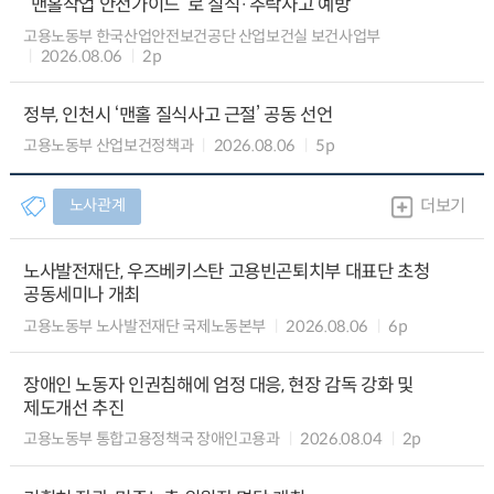
“맨홀작업 안전가이드”로 질식·추락사고 예방
고용노동부 한국산업안전보건공단 산업보건실 보건사업부
2026.08.06
2p
정부, 인천시 ‘맨홀 질식사고 근절’ 공동 선언
고용노동부 산업보건정책과
2026.08.06
5p
노사관계
더보기
노사발전재단, 우즈베키스탄 고용빈곤퇴치부 대표단 초청
공동세미나 개최
고용노동부 노사발전재단 국제노동본부
2026.08.06
6p
장애인 노동자 인권침해에 엄정 대응, 현장 감독 강화 및
제도개선 추진
고용노동부 통합고용정책국 장애인고용과
2026.08.04
2p