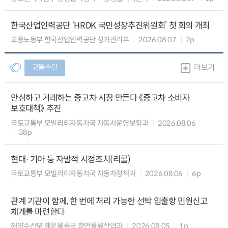
한국산업인력공단 ‘HRDK 국민성장추진위원회’ 첫 회의 개최
고용노동부 한국산업인력공단 성과관리부
2026.08.07
2p
교통수단
더보기
안심하고 거래하는 중고차 시장 만든다 《중고차 소비자
보호대책》 추진
국토교통부 모빌리티자동차국 자동차운영보험과
2026.08.06
38p
현대·기아 등 자발적 시정조치(리콜)
국토교통부 모빌리티자동차국 자동차정책과
2026.08.06
6p
관계 기관이 함께, 한 번에 처리 가능한 선박 입출항 민원신고
체계를 마련한다
해양수산부 해운물류국 항만물류산업과
2026.08.05
1p