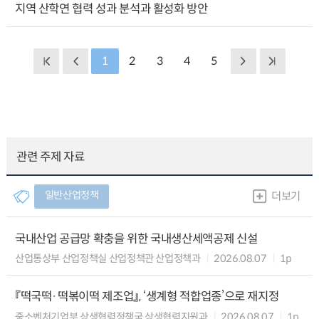
지역 산학연 협력 성과 분석과 활성화 방안
1
2
3
4
5
관련 주제 자료
일반산업정책
더보기
국내산업 공급망 확충을 위한 국내생산세액공제 신설
산업통상부 산업정책실 산업정책관 산업정책과
2026.08.07
1p
『떡국떡·떡볶이떡 제조업』, ‘생계형 적합업종’으로 재지정
중소벤처기업부 상생협력정책국 상생협력지원과
2026.08.07
1p