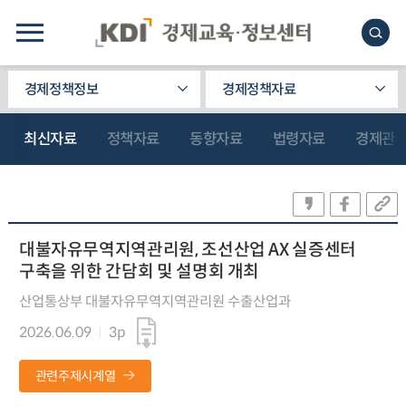
경제정책정보
경제정책자료
최신자료
정책자료
동향자료
법령자료
경제관
대불자유무역지역관리원, 조선산업 AX 실증센터
구축을 위한 간담회 및 설명회 개최
산업통상부 대불자유무역지역관리원 수출산업과
2026.06.09
3p
관련주제시계열