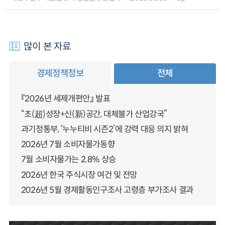
많이 본 자료
경제정책정보
전체
『2026년 세제개편안』 발표
“초(超)성장+신(新)공간, 대체불가 산업강국”
과기정통부, ‘누누티비 시즌2’에 강력 대응 의지 밝혀
2026년 7월 소비자물가동향
7월 소비자물가는 2.8% 상승
2026년 한국 주식시장 여건 및 전망
2026년 5월 경제활동인구조사 고령층 부가조사 결과