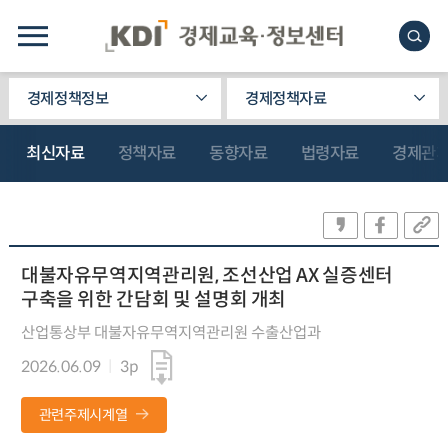
경제정책정보
경제정책자료
최신자료
정책자료
동향자료
법령자료
경제관
대불자유무역지역관리원, 조선산업 AX 실증센터
구축을 위한 간담회 및 설명회 개최
산업통상부 대불자유무역지역관리원 수출산업과
2026.06.09
3p
관련주제시계열