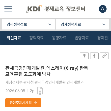
경제정책정보
경제정책자료
최신자료
정책자료
동향자료
법령자료
경제관
관세국경인재개발원, 엑스레이(X-ray) 판독
교육훈련 고도화에 박차
재정경제부 관세청 관세국경인재개발원 인재개발과
2026.06.08
2p
관련주제시계열