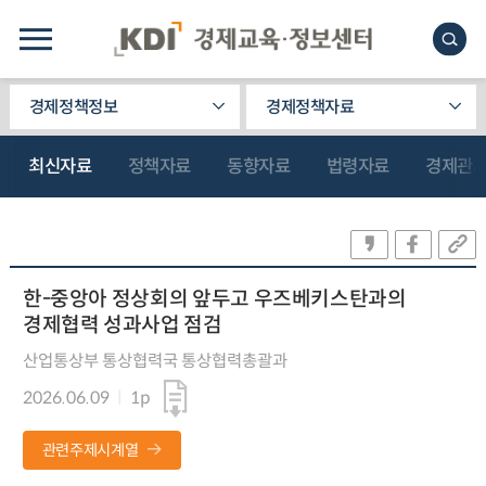
경제정책정보
경제정책자료
최신자료
정책자료
동향자료
법령자료
경제관
한-중앙아 정상회의 앞두고 우즈베키스탄과의
경제협력 성과사업 점검
산업통상부 통상협력국 통상협력총괄과
2026.06.09
1p
관련주제시계열