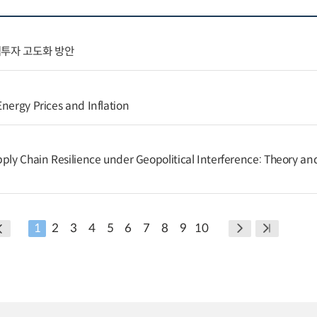
역투자 고도화 방안
nergy Prices and Inflation
ply Chain Resilience under Geopolitical Interference: Theory and
1
2
3
4
5
6
7
8
9
10