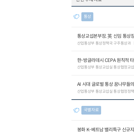
통상
통상교섭본부장, 英 신임 통상장
산업통상부 통상정책국 구주통상과
한-방글라데시 CEPA 원칙적 
산업통상부 통상교섭실 통상협정교
AI 시대 글로벌 통상 꿈나무들
산업통상부 통상교섭실 통상협정정책
국별자료
봉화 K-베트남 밸리특구 신규