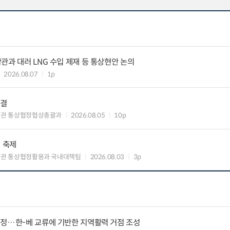
관과 대러 LNG 수입 제재 등 통상현안 논의
2026.08.07
1p
타결
섭관 통상협정협상총괄과
2026.08.05
10p
의 축제
관 통상협정활용과 국내대책팀
2026.08.03
3p
지정…한-베 교류에 기반한 지역활력 거점 조성