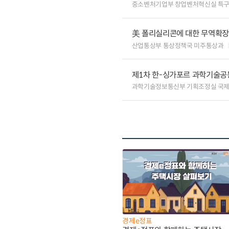
중소벤처기업부 창업벤처혁신실 특
美 폴리실리콘에 대한 무역확장법
산업통상부 통상정책국 미주통상과
제1차 한-싱가포르 과학기술공
과학기술정보통신부 기획조정실 국
경제e정표