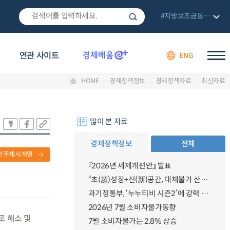
#지방보조금통합관리망
연관 사이트
ENG
HOME
경제정책정보
경제정책자료
최신자료
많이 본 자료
경제정책정보
전체
련주제시계열
『2026년 세제개편안』 발표
“초(超)성장+신(新)공간, 대체불가 산업강국”
과기정통부, ‘누누티비 시즌2’에 강력 대응 의지 밝혀
2026년 7월 소비자물가동향
로 해소 및
7월 소비자물가는 2.8% 상승