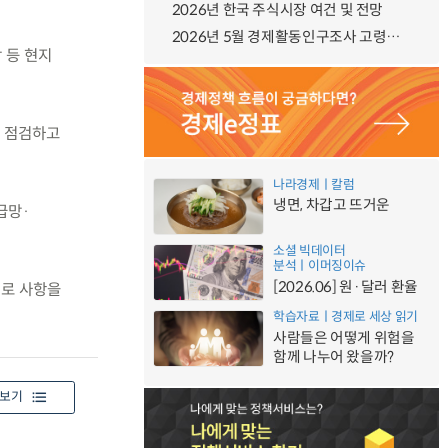
2026년 한국 주식시장 여건 및 전망
2026년 5월 경제활동인구조사 고령층 부가조사 결과
 등 현지
을 점검하고
나라경제ㅣ칼럼
냉면, 차갑고 뜨거운
급망·
소셜 빅데이터
분석ㅣ이머징이슈
[2026.06] 원·달러 환율
애로 사항을
학습자료ㅣ경제로 세상 읽기
사람들은 어떻게 위험을
함께 나누어 왔을까?
보기