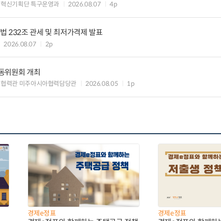
구혁신기획단 특구운영과
2026.08.07
4p
 232조 관세 및 최저가격제 발표
2026.08.07
2p
동위원회 개최
제협력관 미주아시아협력담당관
2026.08.05
1p
경제e정표
경제e정표