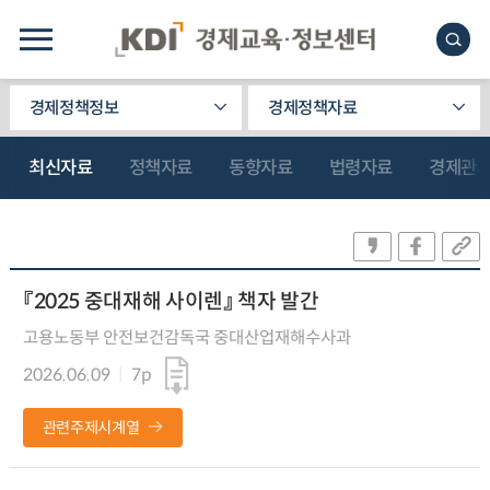
경제정책정보
경제정책자료
최신자료
정책자료
동향자료
법령자료
경제관
『2025 중대재해 사이렌』 책자 발간
고용노동부 안전보건감독국 중대산업재해수사과
2026.06.09
7p
관련주제시계열