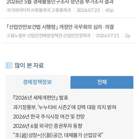
2026년 5월 경제활동인구조사 청년층 부가조사 결과
국가데이터처 사회통계국 고용통계과
2026.07.23
40p
「산업안전보건법 시행령」 개정안 국무회의 심의·의결
고용노동부 산업안전예방정책관 산업안전정책과
2026.07.21
2p
많이 본 자료
경제정책정보
전체
『2026년 세제개편안』 발표
과기정통부, ‘누누티비 시즌2’에 강력 대응 의지 밝혀
2026년 한국 주식시장 여건 및 전망
2026년 6월 외국인 증권투자 동향
“초(超)성장+신(新)공간, 대체불가 산업강국”