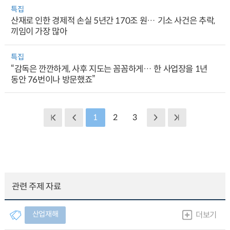
특집
산재로 인한 경제적 손실 5년간 170조 원… 기소 사건은 추락,
끼임이 가장 많아
특집
“감독은 깐깐하게, 사후 지도는 꼼꼼하게… 한 사업장을 1년
동안 76번이나 방문했죠”
1
2
3
관련 주제 자료
산업재해
더보기