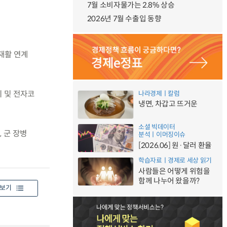
7월 소비자물가는 2.8% 상승
2026년 7월 수출입 동향
·재활 연계
 및 전자코
나라경제ㅣ칼럼
냉면, 차갑고 뜨거운
소셜 빅데이터
 군 장병
분석ㅣ이머징이슈
[2026.06] 원·달러 환율
학습자료ㅣ경제로 세상 읽기
사람들은 어떻게 위험을
함께 나누어 왔을까?
보기