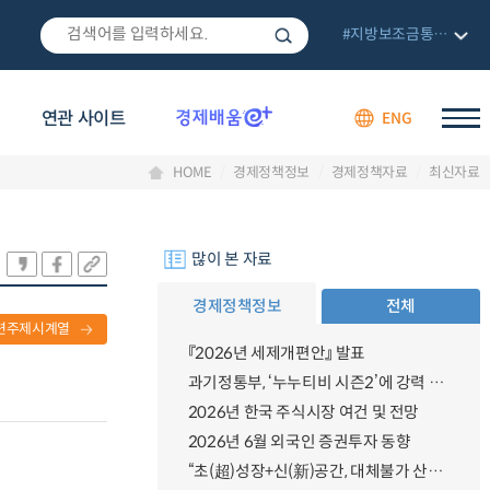
#지방보조금통합관리망
연관 사이트
ENG
HOME
경제정책정보
경제정책자료
최신자료
많이 본 자료
경제정책정보
전체
련주제시계열
『2026년 세제개편안』 발표
과기정통부, ‘누누티비 시즌2’에 강력 대응 의지 밝혀
2026년 한국 주식시장 여건 및 전망
2026년 6월 외국인 증권투자 동향
“초(超)성장+신(新)공간, 대체불가 산업강국”