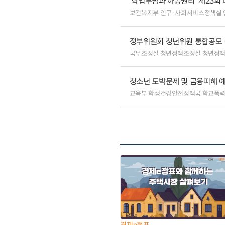
‘학업부담과 아동권리’ 제23회
보건복지부 인구·사회서비스정책실
정부위원회 청년위원 통합공모
국무조정실 청년정책조정실 청년정
청소년 도박문제 및 금융피해 예
교육부 학생건강안전정책국 학교폭