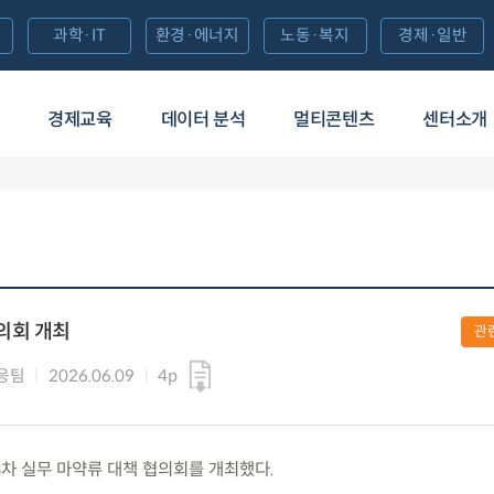
과학·IT
환경·에너지
노동·복지
경제·일반
경제교육
데이터 분석
멀티콘텐츠
센터소개
의회 개최
관
응팀
2026.06.09
4p
 제3차 실무 마약류 대책 협의회를 개최했다.