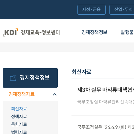
재정·금융
산업·무역
경제정책정보
발행물
최신자료
경제정책정보
제3차 실무 마약류대책협
경제정책자료
국무조정실 마약류관리신속대
최신자료
정책자료
동향자료
국무조정실은 ’26.6.9.(화)
법령자료