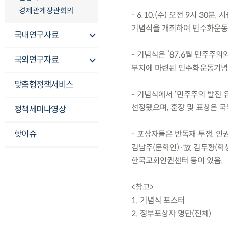
경제관계장관회의
- 6.10.(수) 오전 9시 3
기념식을 개최하여 민주화운동 원
국내연구자료
- 기념식은 ’87.6월 민주주
국외연구자료
부지에 마련된 민주화운동기념
맞춤형정책서비스
- 기념식에서 ‘민주주의 발전 
선정됐으며, 훈장 및 표창은 
정책세미나영상
핫이슈
- 포상자들은 반독재 투쟁, 인
김남주(문학인)·故 김두황(
한국교회인권센터 등이 있음.
<참고>
1. 기념식 포스터
2. 정부포상자 명단(전체)