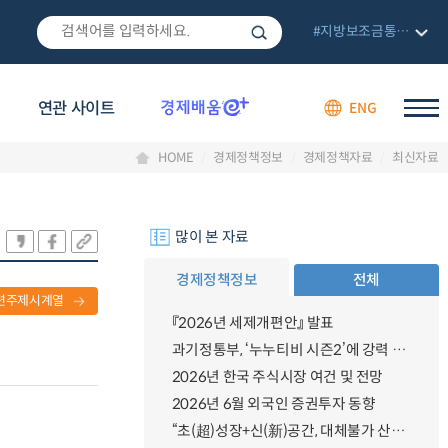
#지방보조금통합관리망
연관 사이트
ENG
HOME
경제정책정보
경제정책자료
최신자료
많이 본 자료
경제정책정보
전체
련주제시계열
『2026년 세제개편안』 발표
과기정통부, ‘누누티비 시즌2’에 강력 대응 의지 밝혀
2026년 한국 주식시장 여건 및 전망
2026년 6월 외국인 증권투자 동향
“초(超)성장+신(新)공간, 대체불가 산업강국”