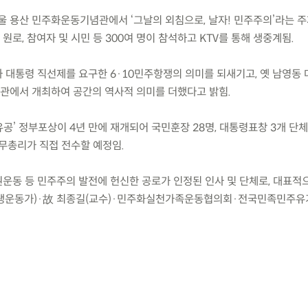
0분, 서울 용산 민주화운동기념관에서 ‘그날의 외침으로, 날자! 민주주의’라는 
로, 참여자 및 시민 등 300여 명이 참석하고 KTV를 통해 생중계됨.
의와 대통령 직선제를 요구한 6·10민주항쟁의 의미를 되새기고, 옛 남영동
관에서 개최하여 공간의 역사적 의미를 더했다고 밝힘.
유공’ 정부포상이 4년 만에 재개되어 국민훈장 28명, 대통령표창 3개 단
국무총리가 직접 전수할 예정임.
권운동 등 민주주의 발전에 헌신한 공로가 인정된 인사 및 단체로, 대표적
학생운동가)·故 최종길(교수)·민주화실천가족운동협의회·전국민족민주