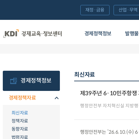
재정·금융
산업·무역
경제정책정보
발행물
최신자료
경제정책정보
제39주년 6·10민주항쟁
경제정책자료
행정안전부 자치혁신실 지방행
최신자료
정책자료
동향자료
행정안전부는 ’26.6.10.(수
법령자료