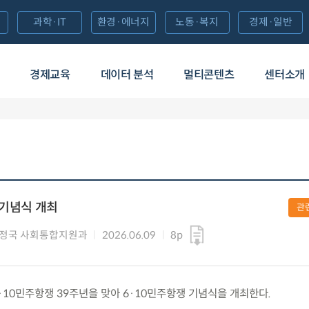
과학·IT
환경·에너지
노동·복지
경제·일반
경제교육
데이터 분석
멀티콘텐츠
센터소개
 기념식 개최
관
정국 사회통합지원과
2026.06.09
8p
) 6·10민주항쟁 39주년을 맞아 6·10민주항쟁 기념식을 개최한다.