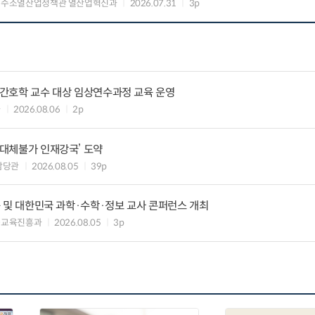
 수소열산업정책관 열산업혁신과
2026.07.31
3p
정신간호학 교수 대상 임상연수과정 교육 운영
과
2026.08.06
2p
‘대체불가 인재강국’ 도약
담당관
2026.08.05
39p
교육 및 대한민국 과학·수학·정보 교사 콘퍼런스 개최
능교육진흥과
2026.08.05
3p