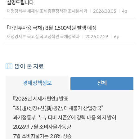
설명드립니다.
재정경제부 세제실 조세총괄정책관 조세분석과
2026.08.05
4p
「개인투자용 국채」 8월 1,500억원 발행 예정
재정경제부 국고실 국고정책관 국채정책과
2026.07.29
6p
많이 본 자료
경제정책정보
전체
『2026년 세제개편안』 발표
“초(超)성장+신(新)공간, 대체불가 산업강국”
과기정통부, ‘누누티비 시즌2’에 강력 대응 의지 밝혀
2026년 7월 소비자물가동향
7월 소비자물가는 2.8% 상승