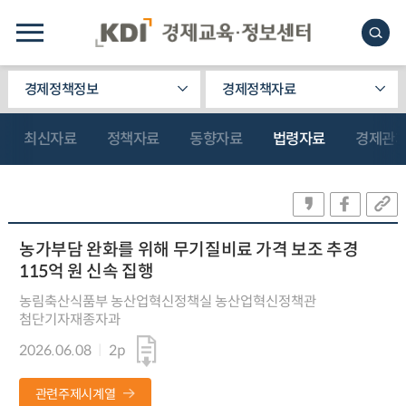
경제정책정보
경제정책자료
최신자료
정책자료
동향자료
법령자료
경제관
농가부담 완화를 위해 무기질비료 가격 보조 추경
115억 원 신속 집행
농림축산식품부 농산업혁신정책실 농산업혁신정책관
첨단기자재종자과
2026.06.08
2p
관련주제시계열