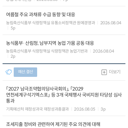
여름철 주요 과채류 수급 동향 및 대응
농림축산식품부 식량정책실 유통소비정책관 원예경영과
2026.08.04
5p
농식품부·산림청, 남부지역 농업 가뭄 공동 대응
농림축산식품부 식량정책실 식량정책관 농업기반과
2026.08.04
2p
예산.결산
더보기
「2027 남극조약협의당사국회의」, 「2029
연천세계구석기엑스포」 등 3개 국제행사 국비지원 타당성 심사
통과
기획예산처 재정성과국 재정성과총괄과
2026.08.05
3p
조세지출 정비와 관련하여 제기된 주요 의견에 대해