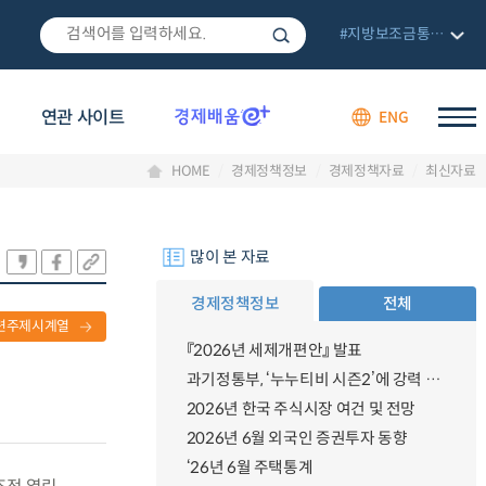
#지방보조금통합관리망
연관 사이트
ENG
HOME
경제정책정보
경제정책자료
최신자료
많이 본 자료
경제정책정보
전체
련주제시계열
『2026년 세제개편안』 발표
과기정통부, ‘누누티비 시즌2’에 강력 대응 의지 밝혀
2026년 한국 주식시장 여건 및 전망
2026년 6월 외국인 증권투자 동향
‘26년 6월 주택통계