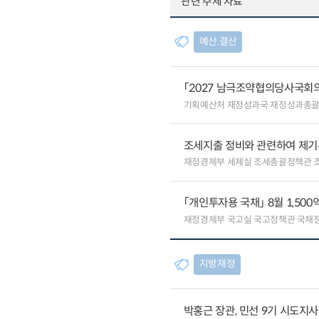
관련 주제 자료
예산.결산
「2027 남극조약협의당사국회의
기획예산처 재정성과국 재정성과총
조세지출 정비와 관련하여 제기
재정경제부 세제실 조세총괄정책관 
「개인투자용 국채」 8월 1,500
재정경제부 국고실 국고정책관 국채
지방재정
박홍근 장관, 민선 9기 시도지