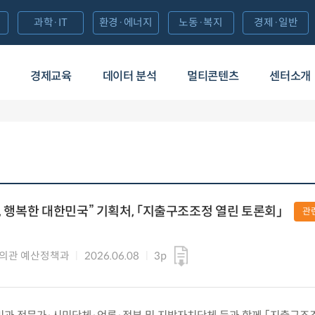
과학·IT
환경·에너지
노동·복지
경제·일반
경제교육
데이터 분석
멀티콘텐츠
센터소개
, 행복한 대한민국” 기획처, 「지출구조조정 열린 토론회」
관
의관 예산정책과
2026.06.08
3p