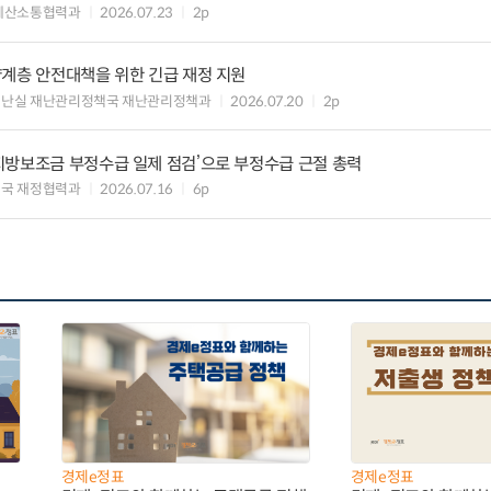
예산소통협력과
2026.07.23
2p
약계층 안전대책을 위한 긴급 재정 지원
재난실 재난관리정책국 재난관리정책과
2026.07.20
2p
지방보조금 부정수급 일제 점검’으로 부정수급 근절 총력
국 재정협력과
2026.07.16
6p
경제e정표
경제e정표