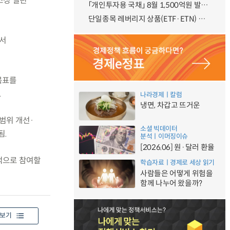
조정 열린
「개인투자용 국채」 8월 1,500억원 발행 예정
단일종목 레버리지 상품(ETF·ETN) 기본예탁금 강화 조기시행 방안 안내
에서
목표를
.
나라경제ㅣ칼럼
냉면, 차갑고 뜨거운
범위 개선·
소셜 빅데이터
됨.
분석ㅣ이머징이슈
[2026.06] 원·달러 환율
적으로 참여할
학습자료ㅣ경제로 세상 읽기
사람들은 어떻게 위험을
함께 나누어 왔을까?
보기