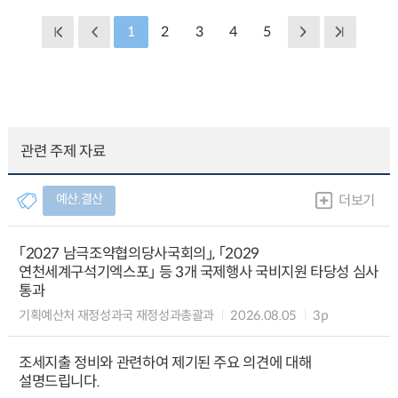
1
2
3
4
5
관련 주제 자료
예산.결산
더보기
「2027 남극조약협의당사국회의」, 「2029
연천세계구석기엑스포」 등 3개 국제행사 국비지원 타당성 심사
통과
기획예산처 재정성과국 재정성과총괄과
2026.08.05
3p
조세지출 정비와 관련하여 제기된 주요 의견에 대해
설명드립니다.