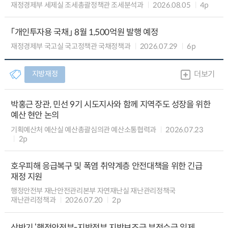
재정경제부 세제실 조세총괄정책관 조세분석과
2026.08.05
4p
「개인투자용 국채」 8월 1,500억원 발행 예정
재정경제부 국고실 국고정책관 국채정책과
2026.07.29
6p
지방재정
더보기
박홍근 장관, 민선 9기 시도지사와 함께 지역주도 성장을 위한
예산 현안 논의
기획예산처 예산실 예산총괄심의관 예산소통협력과
2026.07.23
2p
호우피해 응급복구 및 폭염 취약계층 안전대책을 위한 긴급
재정 지원
행정안전부 재난안전관리본부 자연재난실 재난관리정책국
재난관리정책과
2026.07.20
2p
상반기 ‘행정안전부-지방정부 지방보조금 부정수급 일제