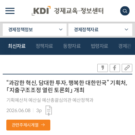
경제정책정보
경제정책자료
최신자료
정책자료
동향자료
법령자료
경제관
“과감한 혁신, 담대한 투자, 행복한 대한민국” 기획처,
「지출구조조정 열린 토론회」 개최
기획예산처 예산실 예산총괄심의관 예산정책과
2026.06.08
3p
관련주제시계열