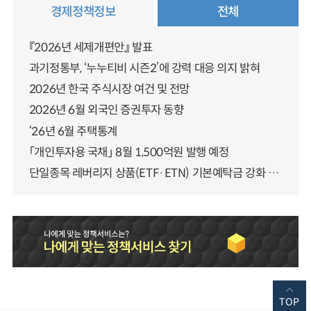
경제정책정보
전체
『2026년 세제개편안』 발표
과기정통부, ‘누누티비 시즌2’에 강력 대응 의지 밝혀
2026년 한국 주식시장 여건 및 전망
2026년 6월 외국인 증권투자 동향
‘26년 6월 주택통계
「개인투자용 국채」 8월 1,500억원 발행 예정
단일종목 레버리지 상품(ETF·ETN) 기본예탁금 강화 조기시행 방안 안내
TOP