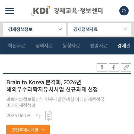
경제정책정보
경제정책자료
최신자료
정책자료
동향자료
법령자료
경제관
Brain to Korea 본격화, 2026년
해외우수과학자유치사업 신규과제 선정
과학기술정보통신부 연구개발정책실 미래인재정책국
미래인재정책과
2026.06.08
4p
관련주제시계열